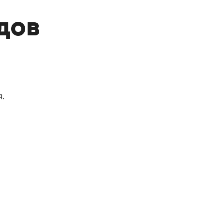
дов
.