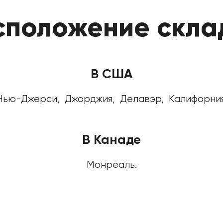
сположение скла
В США
Нью-Джерси,
Джорджия,
Делавэр,
Калифорния
В Канаде
Монреаль.