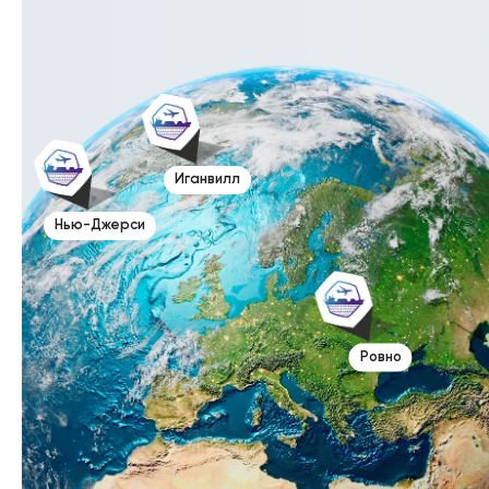
Иганвилл
Нью-Джерси
Ровно